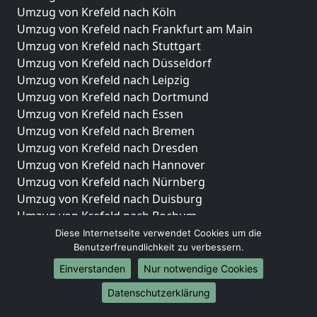
Umzug von Krefeld nach Köln
Umzug von Krefeld nach Frankfurt am Main
Umzug von Krefeld nach Stuttgart
Umzug von Krefeld nach Düsseldorf
Umzug von Krefeld nach Leipzig
Umzug von Krefeld nach Dortmund
Umzug von Krefeld nach Essen
Umzug von Krefeld nach Bremen
Umzug von Krefeld nach Dresden
Umzug von Krefeld nach Hannover
Umzug von Krefeld nach Nürnberg
Umzug von Krefeld nach Duisburg
Umzug von Krefeld nach Bochum
Umzug von Krefeld nach Wuppertal
Diese Internetseite verwendet Cookies um die
Benutzerfreundlichkeit zu verbessern.
Umzug von Krefeld nach Bielefeld
Umzug von Krefeld nach Bonn
Einverstanden
Nur notwendige Cookies
Umzug von Krefeld nach Münster
Datenschutzerklärung
Internationale-Umzüge