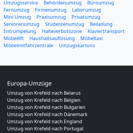
Umzugsservice
Behördenumzug
Büroumzug
Fernumzug
Firmenumzug
Laborumzug
Mini Umzug
Praxisumzug
Privatumzug
Seniorenumzug
Studentenumzug
Beiladung
Entrümpelung
Halteverbotszone
Klaviertransport
Möbellift
Haushaltsauflösung
Möbeltaxi
Möbelmitfahrzentrale
Umzugskartons
Europa-Umzüge
Umzug von Krefeld nach Belarus
Umzug von Krefeld nach Belgien
Umzug von Krefeld nach Bulgarien
Umzug von Krefeld nach Dänemark
Umzug von Krefeld nach England
Umzug von Krefeld nach Portugal