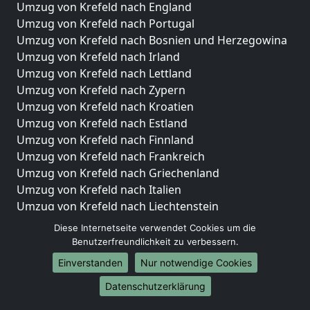
Umzug von Krefeld nach England
Umzug von Krefeld nach Portugal
Umzug von Krefeld nach Bosnien und Herzegowina
Umzug von Krefeld nach Irland
Umzug von Krefeld nach Lettland
Umzug von Krefeld nach Zypern
Umzug von Krefeld nach Kroatien
Umzug von Krefeld nach Estland
Umzug von Krefeld nach Finnland
Umzug von Krefeld nach Frankreich
Umzug von Krefeld nach Griechenland
Umzug von Krefeld nach Italien
Umzug von Krefeld nach Liechtenstein
Umzug von Krefeld nach Luxemburg
Diese Internetseite verwendet Cookies um die
Umzug von Krefeld nach Niederlande
Benutzerfreundlichkeit zu verbessern.
Umzug von Krefeld nach Norwegen
Einverstanden
Nur notwendige Cookies
Umzüge-Deutschlandweit
Datenschutzerklärung
Umzug von Krefeld nach Berlin