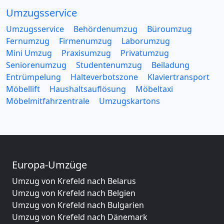
Umzugsservice
Umzugsservice
Behördenumzug
Büroumzug
Fernumzug
Firmenumzug
Laborumzug
Mini Umzug
Praxisumzug
Privatumzug
Seniorenumzug
Studentenumzug
Beiladung
Entrümpelung
Halteverbotszone
Klaviertransport
Möbellift
Haushaltsauflösung
Möbeltaxi
Möbelmitfahrzentrale
Umzugskartons
Europa-Umzüge
Umzug von Krefeld nach Belarus
Umzug von Krefeld nach Belgien
Umzug von Krefeld nach Bulgarien
Umzug von Krefeld nach Dänemark