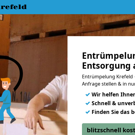
refeld
Entrümpelun
Entsorgung 
Entrümpelung Krefeld ✓
Anfrage stellen & in n
✓
Wir helfen Ihne
✓
Schnell & unverb
✓
Finden Sie das 
blitzschnell ko