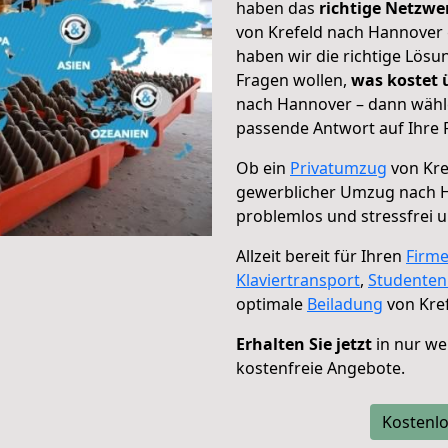
haben das
richtige Netzw
von Krefeld nach Hannover 
haben wir die richtige Lösu
Fragen wollen,
was kostet
nach Hannover – dann wähle
passende Antwort auf Ihre 
Ob ein
Privatumzug
von Kre
gewerblicher Umzug nach 
problemlos und stressfrei 
Allzeit bereit für Ihren
Firm
Klaviertransport
,
Studente
optimale
Beiladung
von Kre
Erhalten Sie jetzt
in nur we
kostenfreie Angebote.
Kostenlo