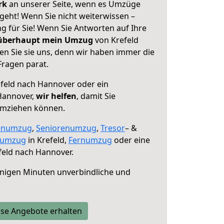
erk
an unserer Seite, wenn es Umzüge
geht! Wenn Sie nicht weiterwissen –
ng für Sie! Wenn Sie Antworten auf Ihre
 überhaupt mein Umzug
von Krefeld
n Sie sie uns, denn wir haben immer die
Fragen parat.
feld nach Hannover oder ein
Hannover,
wir helfen
, damit Sie
umziehen können.
enumzug
,
Seniorenumzug
,
Tresor
– &
numzug
in Krefeld,
Fernumzug
oder eine
feld nach Hannover.
nigen Minuten unverbindliche und
se Angebote erhalten