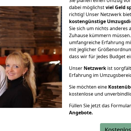
Sie planen einen Umzug vo
dabei möglichst
viel Geld 
richtig! Unser Netzwerk bi
kostengünstige Umzugsdi
Sie sich um nichts anderes 
Zuhause kümmern müssen. W
umfangreiche Erfahrung mi
mit jeglicher Größenordnun
dass wir für jedes Budget 
Unser
Netzwerk
ist sorgfäl
Erfahrung im Umzugsberei
Sie möchten eine
Kostenüb
kostenlose und unverbindli
Füllen Sie jetzt das Formula
Angebote.
Kostenlos