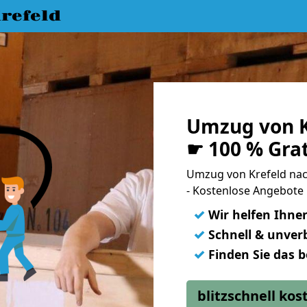
refeld
Umzug von K
☛ 100 % Gra
Umzug von Krefeld na
- Kostenlose Angebote 
✓
Wir helfen Ihne
✓
Schnell & unverb
✓
Finden Sie das 
blitzschnell ko