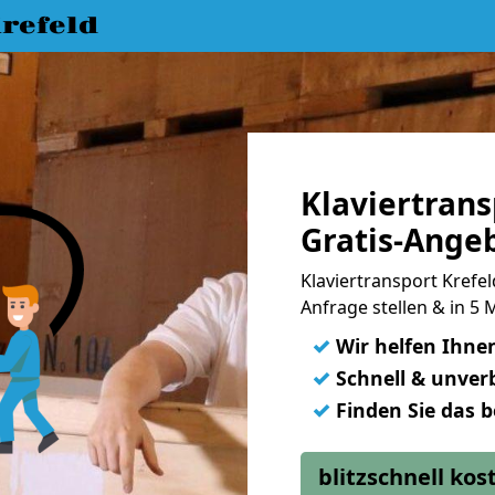
refeld
Klaviertrans
Gratis-Ange
Klaviertransport Krefel
Anfrage stellen & in 5
✓
Wir helfen Ihne
✓
Schnell & unverb
✓
Finden Sie das 
blitzschnell ko