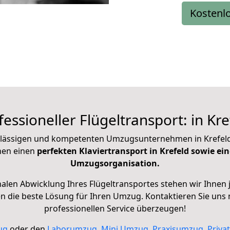
Kostenl
fessioneller Flügeltransport: in Kre
lässigen und kompetenten Umzugsunternehmen in Krefeld si
nen einen
perfekten Klaviertransport in Krefeld sowie ein
Umzugsorganisation.
nalen Abwicklung Ihres Flügeltransportes stehen wir Ihnen j
die beste Lösung für Ihren Umzug. Kontaktieren Sie uns 
professionellen Service überzeugen!
ug
oder den
Laborumzug
,
Mini Umzug
,
Praxisumzug
,
Priva