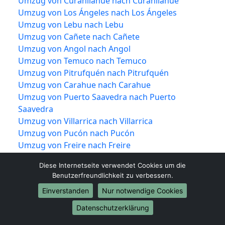
Umzug von Curanilahue nach Curanilahue
Umzug von Los Ángeles nach Los Ángeles
Umzug von Lebu nach Lebu
Umzug von Cañete nach Cañete
Umzug von Angol nach Angol
Umzug von Temuco nach Temuco
Umzug von Pitrufquén nach Pitrufquén
Umzug von Carahue nach Carahue
Umzug von Puerto Saavedra nach Puerto
Saavedra
Umzug von Villarrica nach Villarrica
Umzug von Pucón nach Pucón
Umzug von Freire nach Freire
Umzug von Valdivia nach Valdivia
Diese Internetseite verwendet Cookies um die
Umzug von Corral nach Corral
Benutzerfreundlichkeit zu verbessern.
Umzug von Lanco nach Lanco
Einverstanden
Nur notwendige Cookies
Umzug von Los Lagos nach Los Lagos
Umzug von Mariquina nach Mariquina
Datenschutzerklärung
Umzug von Máfil nach Máfil