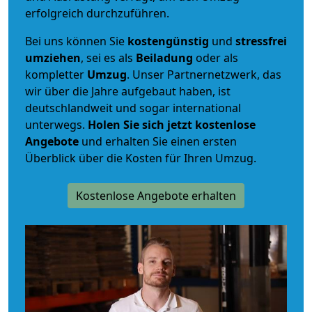
erfolgreich durchzuführen.
Bei uns können Sie
kostengünstig
und
stressfrei
umziehen
, sei es als
Beiladung
oder als
kompletter
Umzug
. Unser Partnernetzwerk, das
wir über die Jahre aufgebaut haben, ist
deutschlandweit und sogar international
unterwegs.
Holen Sie sich jetzt kostenlose
Angebote
und erhalten Sie einen ersten
Überblick über die Kosten für Ihren Umzug.
Kostenlose Angebote erhalten