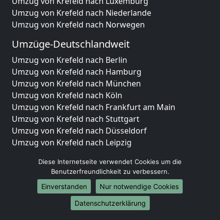
Umzug von Krefeld nach Luxemburg
Umzug von Krefeld nach Niederlande
Umzug von Krefeld nach Norwegen
Umzüge-Deutschlandweit
Umzug von Krefeld nach Berlin
Umzug von Krefeld nach Hamburg
Umzug von Krefeld nach München
Umzug von Krefeld nach Köln
Umzug von Krefeld nach Frankfurt am Main
Umzug von Krefeld nach Stuttgart
Umzug von Krefeld nach Düsseldorf
Umzug von Krefeld nach Leipzig
Umzug von Krefeld nach Dortmund
Diese Internetseite verwendet Cookies um die
Umzug von Krefeld nach Essen
Benutzerfreundlichkeit zu verbessern.
Umzug von Krefeld nach Bremen
Einverstanden
Nur notwendige Cookies
Umzug von Krefeld nach Dresden
Umzug von Krefeld nach Hannover
Datenschutzerklärung
Umzug von Krefeld nach Nürnberg