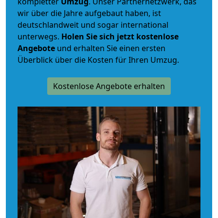
kompletter
Umzug
. Unser Partnernetzwerk, das
wir über die Jahre aufgebaut haben, ist
deutschlandweit und sogar international
unterwegs.
Holen Sie sich jetzt kostenlose
Angebote
und erhalten Sie einen ersten
Überblick über die Kosten für Ihren Umzug.
Kostenlose Angebote erhalten