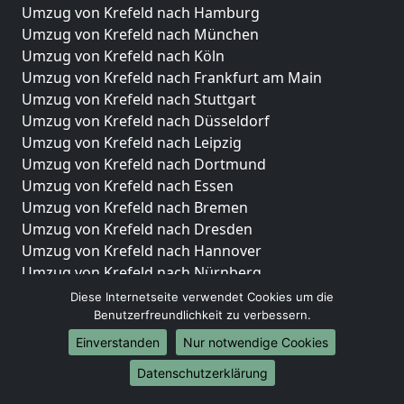
Umzug von Krefeld nach Hamburg
Umzug von Krefeld nach München
Umzug von Krefeld nach Köln
Umzug von Krefeld nach Frankfurt am Main
Umzug von Krefeld nach Stuttgart
Umzug von Krefeld nach Düsseldorf
Umzug von Krefeld nach Leipzig
Umzug von Krefeld nach Dortmund
Umzug von Krefeld nach Essen
Umzug von Krefeld nach Bremen
Umzug von Krefeld nach Dresden
Umzug von Krefeld nach Hannover
Umzug von Krefeld nach Nürnberg
Umzug von Krefeld nach Duisburg
Diese Internetseite verwendet Cookies um die
Umzug von Krefeld nach Bochum
Benutzerfreundlichkeit zu verbessern.
Umzug von Krefeld nach Wuppertal
Einverstanden
Nur notwendige Cookies
Umzug von Krefeld nach Bielefeld
Datenschutzerklärung
Umzug von Krefeld nach Bonn
Umzug von Krefeld nach Münster