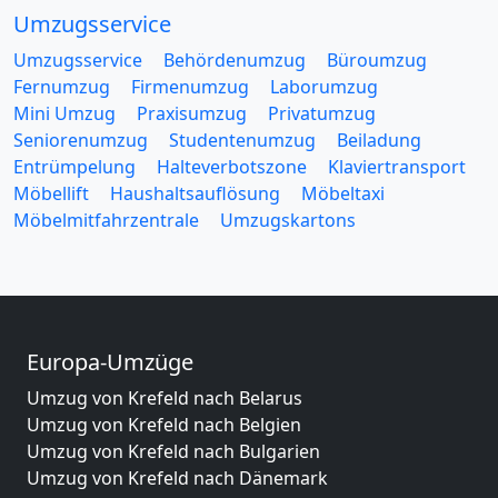
Umzugsservice
Umzugsservice
Behördenumzug
Büroumzug
Fernumzug
Firmenumzug
Laborumzug
Mini Umzug
Praxisumzug
Privatumzug
Seniorenumzug
Studentenumzug
Beiladung
Entrümpelung
Halteverbotszone
Klaviertransport
Möbellift
Haushaltsauflösung
Möbeltaxi
Möbelmitfahrzentrale
Umzugskartons
Europa-Umzüge
Umzug von Krefeld nach Belarus
Umzug von Krefeld nach Belgien
Umzug von Krefeld nach Bulgarien
Umzug von Krefeld nach Dänemark