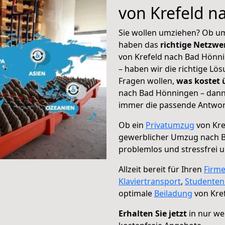
von Krefeld 
Sie wollen umziehen? Ob um
haben das
richtige Netzw
von Krefeld nach Bad Hönni
– haben wir die richtige Lö
Fragen wollen,
was kostet
nach Bad Hönningen – dann 
immer die passende Antwort
Ob ein
Privatumzug
von Kre
gewerblicher Umzug nach 
problemlos und stressfrei 
Allzeit bereit für Ihren
Firm
Klaviertransport
,
Studente
optimale
Beiladung
von Kre
Erhalten Sie jetzt
in nur we