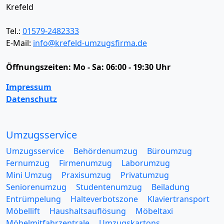
Krefeld
Tel.:
01579-2482333
E-Mail:
info@krefeld-umzugsfirma.de
Öffnungszeiten:
Mo - Sa: 06:00 - 19:30 Uhr
Impressum
Datenschutz
Umzugsservice
Umzugsservice
Behördenumzug
Büroumzug
Fernumzug
Firmenumzug
Laborumzug
Mini Umzug
Praxisumzug
Privatumzug
Seniorenumzug
Studentenumzug
Beiladung
Entrümpelung
Halteverbotszone
Klaviertransport
Möbellift
Haushaltsauflösung
Möbeltaxi
Möbelmitfahrzentrale
Umzugskartons