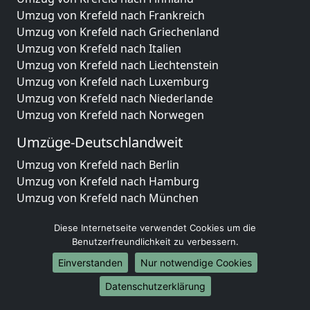
Umzug von Krefeld nach Frankreich
Umzug von Krefeld nach Griechenland
Umzug von Krefeld nach Italien
Umzug von Krefeld nach Liechtenstein
Umzug von Krefeld nach Luxemburg
Umzug von Krefeld nach Niederlande
Umzug von Krefeld nach Norwegen
Umzüge-Deutschlandweit
Umzug von Krefeld nach Berlin
Umzug von Krefeld nach Hamburg
Umzug von Krefeld nach München
Umzug von Krefeld nach Köln
Diese Internetseite verwendet Cookies um die
Umzug von Krefeld nach Frankfurt am Main
Benutzerfreundlichkeit zu verbessern.
Umzug von Krefeld nach Stuttgart
Umzug von Krefeld nach Düsseldorf
Einverstanden
Nur notwendige Cookies
Umzug von Krefeld nach Leipzig
Datenschutzerklärung
Umzug von Krefeld nach Dortmund