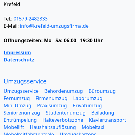
Krefeld
Tel.:
01579-2482333
E-Mail:
info@krefeld-umzugsfirma.de
Öffnungszeiten:
Mo - Sa: 06:00 - 19:30 Uhr
Impressum
Datenschutz
Umzugsservice
Umzugsservice
Behördenumzug
Büroumzug
Fernumzug
Firmenumzug
Laborumzug
Mini Umzug
Praxisumzug
Privatumzug
Seniorenumzug
Studentenumzug
Beiladung
Entrümpelung
Halteverbotszone
Klaviertransport
Möbellift
Haushaltsauflösung
Möbeltaxi
Möbelmitfahrzentrale
Umzugskartons