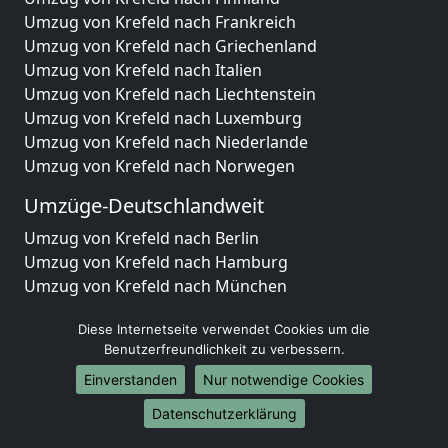
Umzug von Krefeld nach Frankreich
Umzug von Krefeld nach Griechenland
Umzug von Krefeld nach Italien
Umzug von Krefeld nach Liechtenstein
Umzug von Krefeld nach Luxemburg
Umzug von Krefeld nach Niederlande
Umzug von Krefeld nach Norwegen
Umzüge-Deutschlandweit
Umzug von Krefeld nach Berlin
Umzug von Krefeld nach Hamburg
Umzug von Krefeld nach München
Umzug von Krefeld nach Köln
Diese Internetseite verwendet Cookies um die
Umzug von Krefeld nach Frankfurt am Main
Benutzerfreundlichkeit zu verbessern.
Umzug von Krefeld nach Stuttgart
Umzug von Krefeld nach Düsseldorf
Einverstanden
Nur notwendige Cookies
Umzug von Krefeld nach Leipzig
Datenschutzerklärung
Umzug von Krefeld nach Dortmund