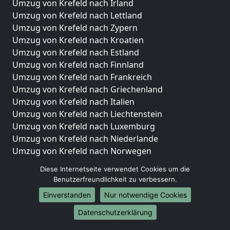
Umzug von Krefeld nach Irland
Umzug von Krefeld nach Lettland
Umzug von Krefeld nach Zypern
Umzug von Krefeld nach Kroatien
Umzug von Krefeld nach Estland
Umzug von Krefeld nach Finnland
Umzug von Krefeld nach Frankreich
Umzug von Krefeld nach Griechenland
Umzug von Krefeld nach Italien
Umzug von Krefeld nach Liechtenstein
Umzug von Krefeld nach Luxemburg
Umzug von Krefeld nach Niederlande
Umzug von Krefeld nach Norwegen
Umzüge-Deutschlandweit
Diese Internetseite verwendet Cookies um die
Benutzerfreundlichkeit zu verbessern.
Umzug von Krefeld nach Berlin
Einverstanden
Nur notwendige Cookies
Umzug von Krefeld nach Hamburg
Umzug von Krefeld nach München
Datenschutzerklärung
Umzug von Krefeld nach Köln