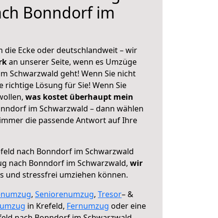
ach Bonndorf im
 die Ecke oder deutschlandweit – wir
erk
an unserer Seite, wenn es Umzüge
im Schwarzwald geht! Wenn Sie nicht
e richtige Lösung für Sie! Wenn Sie
wollen,
was kostet überhaupt mein
onndorf im Schwarzwald – dann wählen
 immer die passende Antwort auf Ihre
feld nach Bonndorf im Schwarzwald
ug nach Bonndorf im Schwarzwald,
wir
os und stressfrei umziehen können.
enumzug
,
Seniorenumzug
,
Tresor
– &
numzug
in Krefeld,
Fernumzug
oder eine
feld nach Bonndorf im Schwarzwald.