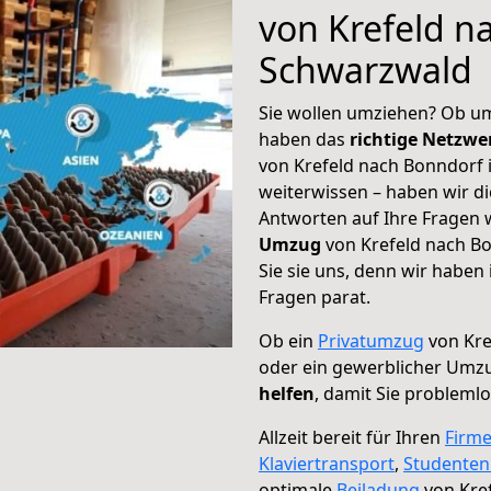
von Krefeld n
Schwarzwald
Sie wollen umziehen? Ob um
haben das
richtige Netzw
von Krefeld nach Bonndorf 
weiterwissen – haben wir di
Antworten auf Ihre Fragen 
Umzug
von Krefeld nach B
Sie sie uns, denn wir haben
Fragen parat.
Ob ein
Privatumzug
von Kre
oder ein gewerblicher Umz
helfen
, damit Sie probleml
Allzeit bereit für Ihren
Firm
Klaviertransport
,
Studente
optimale
Beiladung
von Kre