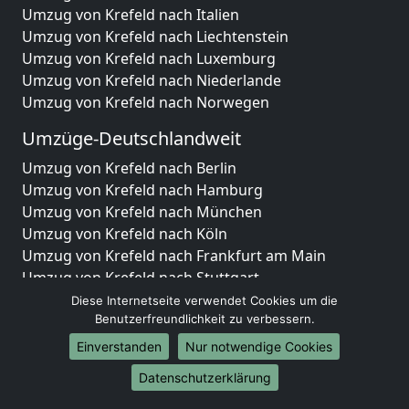
Umzug von Krefeld nach Italien
Umzug von Krefeld nach Liechtenstein
Umzug von Krefeld nach Luxemburg
Umzug von Krefeld nach Niederlande
Umzug von Krefeld nach Norwegen
Umzüge-Deutschlandweit
Umzug von Krefeld nach Berlin
Umzug von Krefeld nach Hamburg
Umzug von Krefeld nach München
Umzug von Krefeld nach Köln
Umzug von Krefeld nach Frankfurt am Main
Umzug von Krefeld nach Stuttgart
Umzug von Krefeld nach Düsseldorf
Diese Internetseite verwendet Cookies um die
Umzug von Krefeld nach Leipzig
Benutzerfreundlichkeit zu verbessern.
Umzug von Krefeld nach Dortmund
Einverstanden
Nur notwendige Cookies
Umzug von Krefeld nach Essen
Datenschutzerklärung
Umzug von Krefeld nach Bremen
Umzug von Krefeld nach Dresden