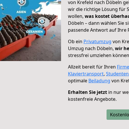
von Krefeld nach Döbeln ge
wir die richtige Lösung für
wollen,
was kostet überh
Döbeln – dann wählen Sie s
passende Antwort auf Ihre 
Ob ein
Privatumzug
von Kre
Umzug nach Döbeln,
wir he
stressfrei umziehen können
Allzeit bereit für Ihren
Firm
Klaviertransport
,
Studente
optimale
Beiladung
von Kref
Erhalten Sie jetzt
in nur we
kostenfreie Angebote.
Kostenlo