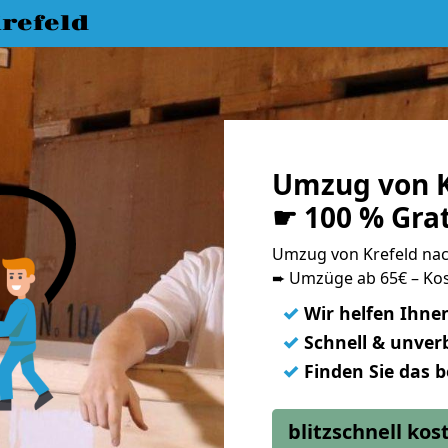
refeld
Umzug von K
☛ 100 % Gra
Umzug von Krefeld na
➨ Umzüge ab 65€ – Kos
✓
Wir helfen Ihne
✓
Schnell & unverb
✓
Finden Sie das 
blitzschnell ko