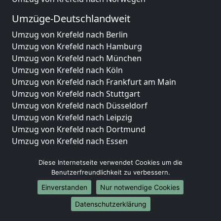
Umzüge-Deutschlandweit
Umzug von Krefeld nach Berlin
Umzug von Krefeld nach Hamburg
Umzug von Krefeld nach München
Umzug von Krefeld nach Köln
Umzug von Krefeld nach Frankfurt am Main
Umzug von Krefeld nach Stuttgart
Umzug von Krefeld nach Düsseldorf
Umzug von Krefeld nach Leipzig
Umzug von Krefeld nach Dortmund
Umzug von Krefeld nach Essen
Umzug von Krefeld nach Bremen
Diese Internetseite verwendet Cookies um die
Umzug von Krefeld nach Dresden
Benutzerfreundlichkeit zu verbessern.
Umzug von Krefeld nach Hannover
Umzug von Krefeld nach Nürnberg
Einverstanden
Nur notwendige Cookies
Umzug von Krefeld nach Duisburg
Datenschutzerklärung
Umzug von Krefeld nach Bochum