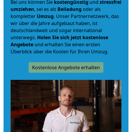
Bei uns können Sie
kostengünstig
und
stressfrei
umziehen
, sei es als
Beiladung
oder als
kompletter
Umzug
. Unser Partnernetzwerk, das
wir über die Jahre aufgebaut haben, ist
deutschlandweit und sogar international
unterwegs.
Holen Sie sich jetzt kostenlose
Angebote
und erhalten Sie einen ersten
Überblick über die Kosten für Ihren Umzug.
Kostenlose Angebote erhalten