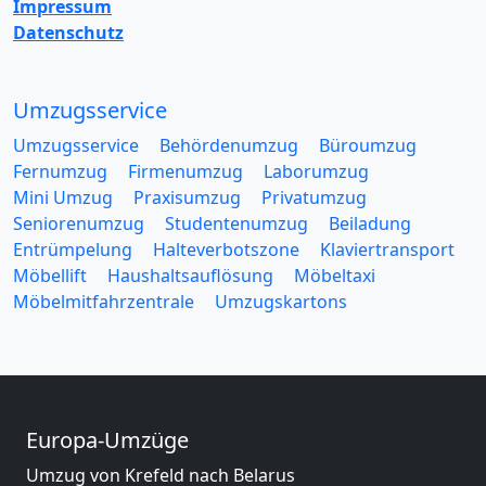
Impressum
Datenschutz
Umzugsservice
Umzugsservice
Behördenumzug
Büroumzug
Fernumzug
Firmenumzug
Laborumzug
Mini Umzug
Praxisumzug
Privatumzug
Seniorenumzug
Studentenumzug
Beiladung
Entrümpelung
Halteverbotszone
Klaviertransport
Möbellift
Haushaltsauflösung
Möbeltaxi
Möbelmitfahrzentrale
Umzugskartons
Europa-Umzüge
Umzug von Krefeld nach Belarus