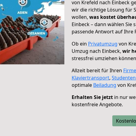
von Krefeld nach Einbeck ge
wir die richtige Lösung für
wollen,
was kostet überh
Einbeck – dann wählen Sie 
passende Antwort auf Ihre 
Ob ein
Privatumzug
von Kre
Umzug nach Einbeck,
wir h
stressfrei umziehen können
Allzeit bereit für Ihren
Firm
Klaviertransport
,
Studente
optimale
Beiladung
von Kref
Erhalten Sie jetzt
in nur we
kostenfreie Angebote.
Kostenlo