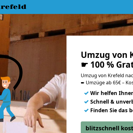
refeld
Umzug von K
☛ 100 % Gra
Umzug von Krefeld na
➨ Umzüge ab 65€ – Kos
✓
Wir helfen Ihne
✓
Schnell & unverb
✓
Finden Sie das 
blitzschnell ko