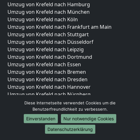
Umzug von Krefeld nach Hamburg
Umzug von Krefeld nach München
Umzug von Krefeld nach Köln
Umzug von Krefeld nach Frankfurt am Main
Umzug von Krefeld nach Stuttgart
Umzug von Krefeld nach Düsseldorf
Umzug von Krefeld nach Leipzig
Umzug von Krefeld nach Dortmund
Umzug von Krefeld nach Essen
Umzug von Krefeld nach Bremen
Umzug von Krefeld nach Dresden
Umzug von Krefeld nach Hannover
Umzug von Krefeld nach Nürnberg
Umzug von Krefeld nach Duisburg
Diese Internetseite verwendet Cookies um die
Umzug von Krefeld nach Bochum
Benutzerfreundlichkeit zu verbessern.
Umzug von Krefeld nach Wuppertal
Einverstanden
Nur notwendige Cookies
Umzug von Krefeld nach Bielefeld
Datenschutzerklärung
Umzug von Krefeld nach Bonn
Umzug von Krefeld nach Münster