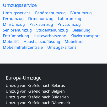
Umzugsservice
Umzugsservice
Behördenumzug
Büroumzug
Fernumzug
Firmenumzug
Laborumzug
Mini Umzug
Praxisumzug
Privatumzug
Seniorenumzug
Studentenumzug
Beiladung
Entrümpelung
Halteverbotszone
Klaviertransport
Möbellift
Haushaltsauflösung
Möbeltaxi
Möbelmitfahrzentrale
Umzugskartons
Europa-Umzüge
Umzug von Krefeld nach Belarus
Umzug von Krefeld nach Belgien
Umzug von Krefeld nach Bulgarien
Umzug von Krefeld nach Dänemark