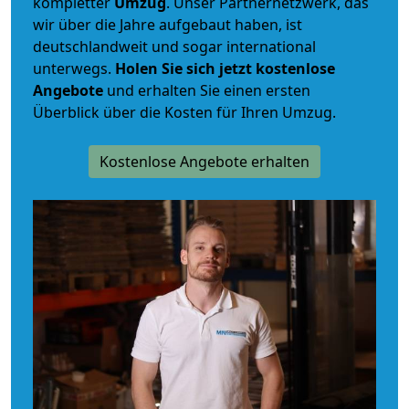
kompletter
Umzug
. Unser Partnernetzwerk, das
wir über die Jahre aufgebaut haben, ist
deutschlandweit und sogar international
unterwegs.
Holen Sie sich jetzt kostenlose
Angebote
und erhalten Sie einen ersten
Überblick über die Kosten für Ihren Umzug.
Kostenlose Angebote erhalten