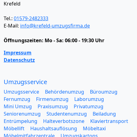
Krefeld
Tel.:
01579-2482333
E-Mail:
info@krefeld-umzugsfirma.de
Öffnungszeiten:
Mo - Sa: 06:00 - 19:30 Uhr
Impressum
Datenschutz
Umzugsservice
Umzugsservice
Behördenumzug
Büroumzug
Fernumzug
Firmenumzug
Laborumzug
Mini Umzug
Praxisumzug
Privatumzug
Seniorenumzug
Studentenumzug
Beiladung
Entrümpelung
Halteverbotszone
Klaviertransport
Möbellift
Haushaltsauflösung
Möbeltaxi
Möbelmitfahrzentrale
Umzugskartons