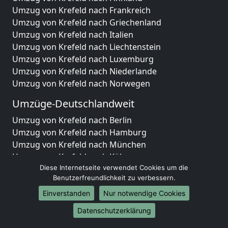
Umzug von Krefeld nach Frankreich
Umzug von Krefeld nach Griechenland
Umzug von Krefeld nach Italien
Umzug von Krefeld nach Liechtenstein
Umzug von Krefeld nach Luxemburg
Umzug von Krefeld nach Niederlande
Umzug von Krefeld nach Norwegen
Umzüge-Deutschlandweit
Umzug von Krefeld nach Berlin
Umzug von Krefeld nach Hamburg
Umzug von Krefeld nach München
Umzug von Krefeld nach Köln
Umzug von Krefeld nach Frankfurt am Main
Diese Internetseite verwendet Cookies um die
Benutzerfreundlichkeit zu verbessern.
Umzug von Krefeld nach Stuttgart
Umzug von Krefeld nach Düsseldorf
Einverstanden
Nur notwendige Cookies
Umzug von Krefeld nach Leipzig
Datenschutzerklärung
Umzug von Krefeld nach Dortmund