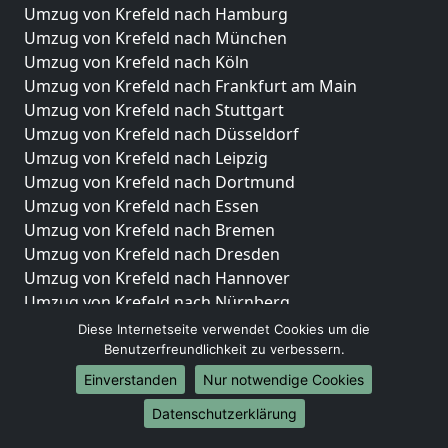
Umzug von Krefeld nach Hamburg
Umzug von Krefeld nach München
Umzug von Krefeld nach Köln
Umzug von Krefeld nach Frankfurt am Main
Umzug von Krefeld nach Stuttgart
Umzug von Krefeld nach Düsseldorf
Umzug von Krefeld nach Leipzig
Umzug von Krefeld nach Dortmund
Umzug von Krefeld nach Essen
Umzug von Krefeld nach Bremen
Umzug von Krefeld nach Dresden
Umzug von Krefeld nach Hannover
Umzug von Krefeld nach Nürnberg
Umzug von Krefeld nach Duisburg
Diese Internetseite verwendet Cookies um die
Umzug von Krefeld nach Bochum
Benutzerfreundlichkeit zu verbessern.
Umzug von Krefeld nach Wuppertal
Einverstanden
Nur notwendige Cookies
Umzug von Krefeld nach Bielefeld
Datenschutzerklärung
Umzug von Krefeld nach Bonn
Umzug von Krefeld nach Münster