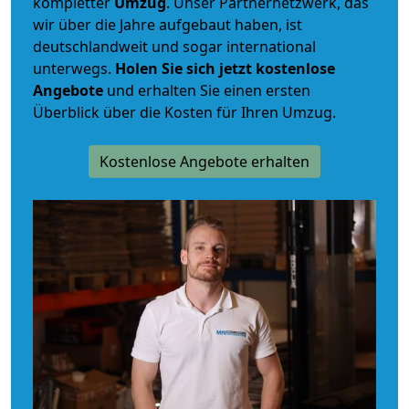
kompletter
Umzug
. Unser Partnernetzwerk, das
wir über die Jahre aufgebaut haben, ist
deutschlandweit und sogar international
unterwegs.
Holen Sie sich jetzt kostenlose
Angebote
und erhalten Sie einen ersten
Überblick über die Kosten für Ihren Umzug.
Kostenlose Angebote erhalten