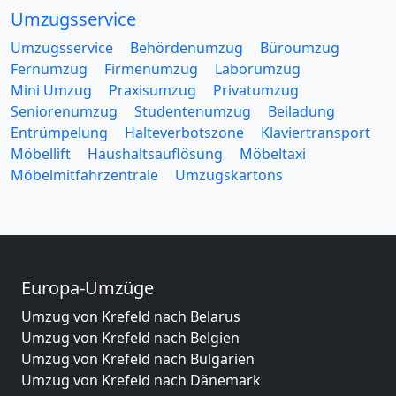
Umzugsservice
Umzugsservice
Behördenumzug
Büroumzug
Fernumzug
Firmenumzug
Laborumzug
Mini Umzug
Praxisumzug
Privatumzug
Seniorenumzug
Studentenumzug
Beiladung
Entrümpelung
Halteverbotszone
Klaviertransport
Möbellift
Haushaltsauflösung
Möbeltaxi
Möbelmitfahrzentrale
Umzugskartons
Europa-Umzüge
Umzug von Krefeld nach Belarus
Umzug von Krefeld nach Belgien
Umzug von Krefeld nach Bulgarien
Umzug von Krefeld nach Dänemark