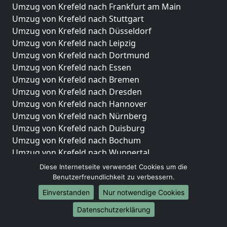
Umzug von Krefeld nach Frankfurt am Main
Umzug von Krefeld nach Stuttgart
Umzug von Krefeld nach Düsseldorf
Umzug von Krefeld nach Leipzig
Umzug von Krefeld nach Dortmund
Umzug von Krefeld nach Essen
Umzug von Krefeld nach Bremen
Umzug von Krefeld nach Dresden
Umzug von Krefeld nach Hannover
Umzug von Krefeld nach Nürnberg
Umzug von Krefeld nach Duisburg
Umzug von Krefeld nach Bochum
Umzug von Krefeld nach Wuppertal
Umzug von Krefeld nach Bielefeld
Diese Internetseite verwendet Cookies um die
Umzug von Krefeld nach Bonn
Benutzerfreundlichkeit zu verbessern.
Umzug von Krefeld nach Münster
Einverstanden
Nur notwendige Cookies
Internationale-Umzüge
Datenschutzerklärung
Umzug von Krefeld nach Brasilien