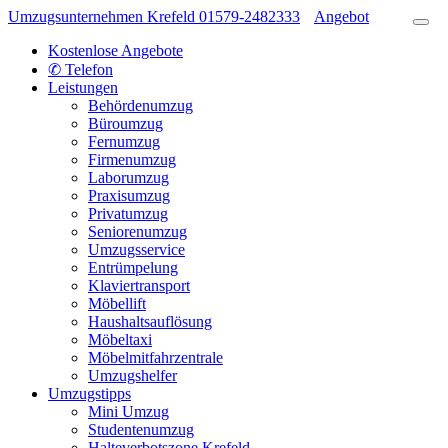
Umzugsunternehmen Krefeld
01579-2482333
Angebot
Kostenlose Angebote
✆ Telefon
Leistungen
Behördenumzug
Büroumzug
Fernumzug
Firmenumzug
Laborumzug
Praxisumzug
Privatumzug
Seniorenumzug
Umzugsservice
Entrümpelung
Klaviertransport
Möbellift
Haushaltsauflösung
Möbeltaxi
Möbelmitfahrzentrale
Umzugshelfer
Umzugstipps
Mini Umzug
Studentenumzug
Halteverbotszone Krefeld