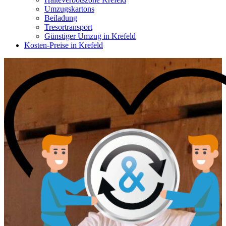
Umzugskartons
Beiladung
Tresortransport
Günstiger Umzug in Krefeld
Kosten-Preise in Krefeld