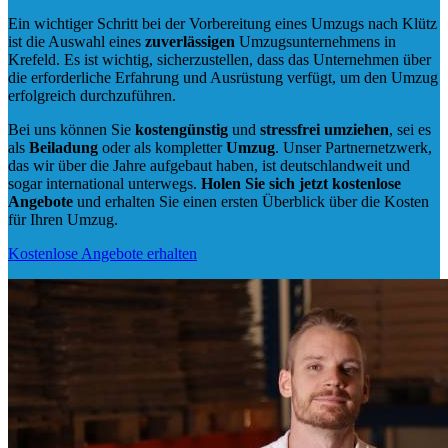
Ein wichtiger Schritt bei der Vorbereitung eines Umzugs nach Klütz
ist die Auswahl eines
zuverlässigen
Umzugsunternehmens in
Krefeld. Es ist wichtig, sicherzustellen, dass das Unternehmen über
die erforderliche Erfahrung und Ausrüstung verfügt, um den Umzug
erfolgreich durchzuführen.
Bei uns können Sie
kostengünstig
und
stressfrei
umziehen
, sei es
als
Beiladung
oder als kompletter
Umzug
. Unser Partnernetzwerk,
das wir über die Jahre aufgebaut haben, ist deutschlandweit und
sogar international unterwegs.
Holen Sie sich jetzt kostenlose
Angebote
und erhalten Sie einen ersten Überblick über die Kosten
für Ihren Umzug.
Kostenlose Angebote erhalten