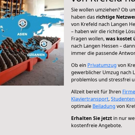
Sie wollen umziehen? Ob um
haben das
richtige Netzw
von Krefeld nach Langen He
– haben wir die richtige Lö
Fragen wollen,
was kostet
nach Langen Hessen – dann 
immer die passende Antwort
Ob ein
Privatumzug
von Kre
gewerblicher Umzug nach 
problemlos und stressfrei 
Allzeit bereit für Ihren
Firm
Klaviertransport
,
Studente
optimale
Beiladung
von Kre
Erhalten Sie jetzt
in nur we
kostenfreie Angebote.