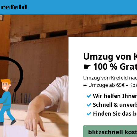
refeld
Umzug von K
☛ 100 % Gra
Umzug von Krefeld na
➨ Umzüge ab 65€ – Kos
✓
Wir helfen Ihne
✓
Schnell & unverb
✓
Finden Sie das 
blitzschnell ko