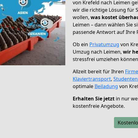
von Krefeld nach Leimen ge
wir die richtige Lösung für
wollen,
was kostet überh
Leimen – dann wählen Sie s
passende Antwort auf Ihre 
Ob ein
Privatumzug
von Kre
Umzug nach Leimen,
wir he
stressfrei umziehen können
Allzeit bereit für Ihren
Firm
Klaviertransport
,
Studente
optimale
Beiladung
von Kref
Erhalten Sie jetzt
in nur we
kostenfreie Angebote.
Kostenlo