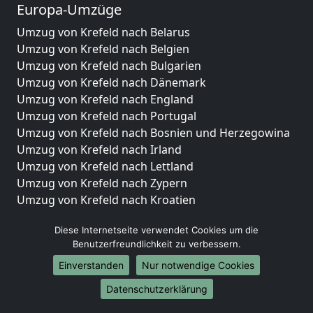
Europa-Umzüge
Umzug von Krefeld nach Belarus
Umzug von Krefeld nach Belgien
Umzug von Krefeld nach Bulgarien
Umzug von Krefeld nach Dänemark
Umzug von Krefeld nach England
Umzug von Krefeld nach Portugal
Umzug von Krefeld nach Bosnien und Herzegowina
Umzug von Krefeld nach Irland
Umzug von Krefeld nach Lettland
Umzug von Krefeld nach Zypern
Umzug von Krefeld nach Kroatien
Umzug von Krefeld nach Estland
Diese Internetseite verwendet Cookies um die
Umzug von Krefeld nach Finnland
Benutzerfreundlichkeit zu verbessern.
Umzug von Krefeld nach Frankreich
Umzug von Krefeld nach Griechenland
Einverstanden
Nur notwendige Cookies
Umzug von Krefeld nach Italien
Datenschutzerklärung
Umzug von Krefeld nach Liechtenstein