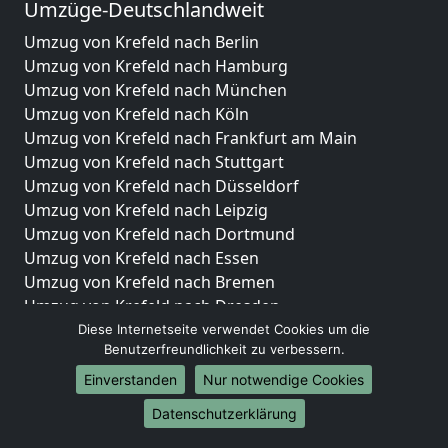
Umzüge-Deutschlandweit
Umzug von Krefeld nach Berlin
Umzug von Krefeld nach Hamburg
Umzug von Krefeld nach München
Umzug von Krefeld nach Köln
Umzug von Krefeld nach Frankfurt am Main
Umzug von Krefeld nach Stuttgart
Umzug von Krefeld nach Düsseldorf
Umzug von Krefeld nach Leipzig
Umzug von Krefeld nach Dortmund
Umzug von Krefeld nach Essen
Umzug von Krefeld nach Bremen
Umzug von Krefeld nach Dresden
Umzug von Krefeld nach Hannover
Diese Internetseite verwendet Cookies um die
Benutzerfreundlichkeit zu verbessern.
Umzug von Krefeld nach Nürnberg
Umzug von Krefeld nach Duisburg
Einverstanden
Nur notwendige Cookies
Umzug von Krefeld nach Bochum
Datenschutzerklärung
Umzug von Krefeld nach Wuppertal