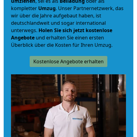
umziehen
, sei es als
Beiladung
oder als
kompletter
Umzug
. Unser Partnernetzwerk, das
wir über die Jahre aufgebaut haben, ist
deutschlandweit und sogar international
unterwegs.
Holen Sie sich jetzt kostenlose
Angebote
und erhalten Sie einen ersten
Überblick über die Kosten für Ihren Umzug.
Kostenlose Angebote erhalten