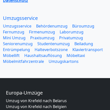
Datenschutz
Umzugsservice
Umzugsservice
Behördenumzug
Büroumzug
Fernumzug
Firmenumzug
Laborumzug
Mini Umzug
Praxisumzug
Privatumzug
Seniorenumzug
Studentenumzug
Beiladung
Entrümpelung
Halteverbotszone
Klaviertransport
Möbellift
Haushaltsauflösung
Möbeltaxi
Möbelmitfahrzentrale
Umzugskartons
Europa-Umzüge
Umzug von Krefeld nach Belarus
Umzug von Krefeld nach Belgien