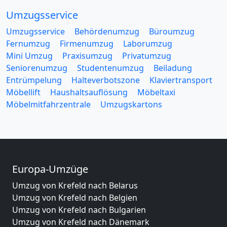
Umzugsservice
Umzugsservice
Behördenumzug
Büroumzug
Fernumzug
Firmenumzug
Laborumzug
Mini Umzug
Praxisumzug
Privatumzug
Seniorenumzug
Studentenumzug
Beiladung
Entrümpelung
Halteverbotszone
Klaviertransport
Möbellift
Haushaltsauflösung
Möbeltaxi
Möbelmitfahrzentrale
Umzugskartons
Europa-Umzüge
Umzug von Krefeld nach Belarus
Umzug von Krefeld nach Belgien
Umzug von Krefeld nach Bulgarien
Umzug von Krefeld nach Dänemark