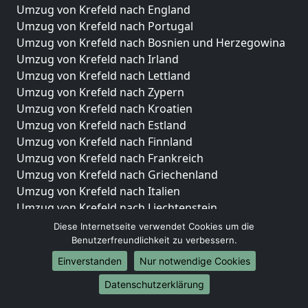
Umzug von Krefeld nach England
Umzug von Krefeld nach Portugal
Umzug von Krefeld nach Bosnien und Herzegowina
Umzug von Krefeld nach Irland
Umzug von Krefeld nach Lettland
Umzug von Krefeld nach Zypern
Umzug von Krefeld nach Kroatien
Umzug von Krefeld nach Estland
Umzug von Krefeld nach Finnland
Umzug von Krefeld nach Frankreich
Umzug von Krefeld nach Griechenland
Umzug von Krefeld nach Italien
Umzug von Krefeld nach Liechtenstein
Umzug von Krefeld nach Luxemburg
Diese Internetseite verwendet Cookies um die
Umzug von Krefeld nach Niederlande
Benutzerfreundlichkeit zu verbessern.
Umzug von Krefeld nach Norwegen
Einverstanden
Nur notwendige Cookies
Umzüge-Deutschlandweit
Datenschutzerklärung
Umzug von Krefeld nach Berlin