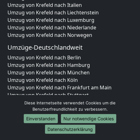
Umzug von Krefeld nach Italien
Umzug von Krefeld nach Liechtenstein
Umzug von Krefeld nach Luxemburg
Umzug von Krefeld nach Niederlande
Umzug von Krefeld nach Norwegen
Umzüge-Deutschlandweit
Umzug von Krefeld nach Berlin
Umzug von Krefeld nach Hamburg
Umzug von Krefeld nach München
Umzug von Krefeld nach Köln
Umzug von Krefeld nach Frankfurt am Main
Umzug von Krefeld nach Stuttgart
Umzug von Krefeld nach Düsseldorf
Diese Internetseite verwendet Cookies um die
Umzug von Krefeld nach Leipzig
Benutzerfreundlichkeit zu verbessern.
Umzug von Krefeld nach Dortmund
Einverstanden
Nur notwendige Cookies
Umzug von Krefeld nach Essen
Datenschutzerklärung
Umzug von Krefeld nach Bremen
Umzug von Krefeld nach Dresden