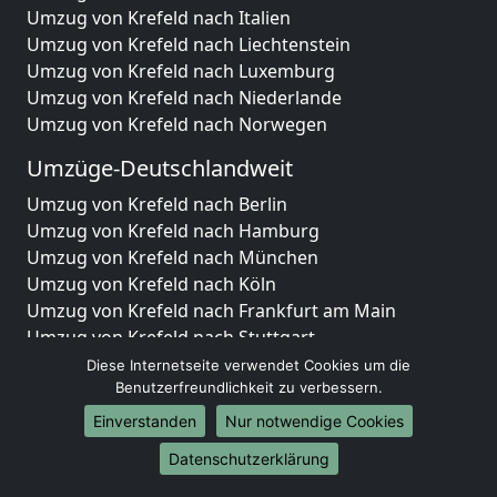
Umzug von Krefeld nach Italien
Umzug von Krefeld nach Liechtenstein
Umzug von Krefeld nach Luxemburg
Umzug von Krefeld nach Niederlande
Umzug von Krefeld nach Norwegen
Umzüge-Deutschlandweit
Umzug von Krefeld nach Berlin
Umzug von Krefeld nach Hamburg
Umzug von Krefeld nach München
Umzug von Krefeld nach Köln
Umzug von Krefeld nach Frankfurt am Main
Umzug von Krefeld nach Stuttgart
Umzug von Krefeld nach Düsseldorf
Diese Internetseite verwendet Cookies um die
Umzug von Krefeld nach Leipzig
Benutzerfreundlichkeit zu verbessern.
Umzug von Krefeld nach Dortmund
Einverstanden
Nur notwendige Cookies
Umzug von Krefeld nach Essen
Datenschutzerklärung
Umzug von Krefeld nach Bremen
Umzug von Krefeld nach Dresden