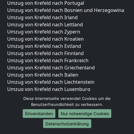
Umzug von Krefeld nach Portugal
Umzug von Krefeld nach Bosnien und Herzegowina
Umzug von Krefeld nach Irland
Umzug von Krefeld nach Lettland
Umzug von Krefeld nach Zypern
Umzug von Krefeld nach Kroatien
Umzug von Krefeld nach Estland
Umzug von Krefeld nach Finnland
Umzug von Krefeld nach Frankreich
Umzug von Krefeld nach Griechenland
Umzug von Krefeld nach Italien
Umzug von Krefeld nach Liechtenstein
Umzug von Krefeld nach Luxemburg
Umzug von Krefeld nach Niederlande
Diese Internetseite verwendet Cookies um die
Umzug von Krefeld nach Norwegen
Benutzerfreundlichkeit zu verbessern.
Einverstanden
Nur notwendige Cookies
Umzüge-Deutschlandweit
Datenschutzerklärung
Umzug von Krefeld nach Berlin
Umzug von Krefeld nach Hamburg