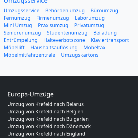
Umzugsservice
Umzugsservice
Behördenumzug
Büroumzug
Fernumzug
Firmenumzug
Laborumzug
Mini Umzug
Praxisumzug
Privatumzug
Seniorenumzug
Studentenumzug
Beiladung
Entrümpelung
Halteverbotszone
Klaviertransport
Möbellift
Haushaltsauflösung
Möbeltaxi
Möbelmitfahrzentrale
Umzugskartons
Europa-Umzüge
Umzug von Krefeld nach Belarus
Umzug von Krefeld nach Belgien
Umzug von Krefeld nach Bulgarien
Umzug von Krefeld nach Dänemark
Umzug von Krefeld nach England