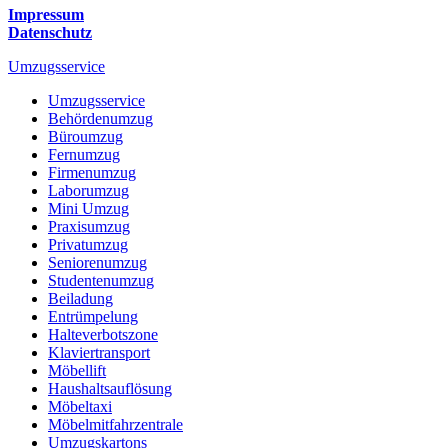
Impressum
Datenschutz
Umzugsservice
Umzugsservice
Behördenumzug
Büroumzug
Fernumzug
Firmenumzug
Laborumzug
Mini Umzug
Praxisumzug
Privatumzug
Seniorenumzug
Studentenumzug
Beiladung
Entrümpelung
Halteverbotszone
Klaviertransport
Möbellift
Haushaltsauflösung
Möbeltaxi
Möbelmitfahrzentrale
Umzugskartons