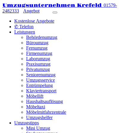
Umzugsunternehmen Krefeld
01579-
2482333
Angebot
Kostenlose Angebote
✆ Telefon
Leistungen
Behördenumzug
Büroumzug
Fernumzug
Firmenumzug
Laborumzug
Praxisumzug
Privatumzug
Seniorenumzug
Umzugsservice
Entrümpelung
Klaviertransport
Möbellift
Haushaltsauflösung
Möbeltaxi
Möbelmitfahrzentrale
Umzugshelfer
Umzugstipps
Mini Umzug