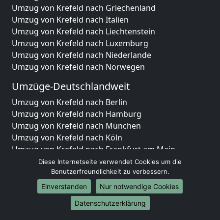
Umzug von Krefeld nach Griechenland
Umzug von Krefeld nach Italien
Umzug von Krefeld nach Liechtenstein
Umzug von Krefeld nach Luxemburg
Umzug von Krefeld nach Niederlande
Umzug von Krefeld nach Norwegen
Umzüge-Deutschlandweit
Umzug von Krefeld nach Berlin
Umzug von Krefeld nach Hamburg
Umzug von Krefeld nach München
Umzug von Krefeld nach Köln
Umzug von Krefeld nach Frankfurt am Main
Umzug von Krefeld nach Stuttgart
Diese Internetseite verwendet Cookies um die
Umzug von Krefeld nach Düsseldorf
Benutzerfreundlichkeit zu verbessern.
Umzug von Krefeld nach Leipzig
Einverstanden
Nur notwendige Cookies
Umzug von Krefeld nach Dortmund
Datenschutzerklärung
Umzug von Krefeld nach Essen
Umzug von Krefeld nach Bremen