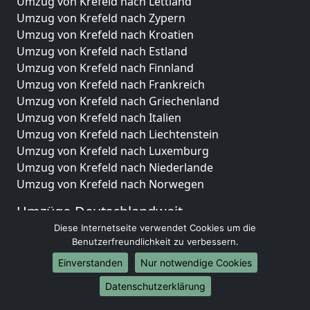
Umzug von Krefeld nach Lettland
Umzug von Krefeld nach Zypern
Umzug von Krefeld nach Kroatien
Umzug von Krefeld nach Estland
Umzug von Krefeld nach Finnland
Umzug von Krefeld nach Frankreich
Umzug von Krefeld nach Griechenland
Umzug von Krefeld nach Italien
Umzug von Krefeld nach Liechtenstein
Umzug von Krefeld nach Luxemburg
Umzug von Krefeld nach Niederlande
Umzug von Krefeld nach Norwegen
Umzüge-Deutschlandweit
Diese Internetseite verwendet Cookies um die
Umzug von Krefeld nach Berlin
Benutzerfreundlichkeit zu verbessern.
Umzug von Krefeld nach Hamburg
Einverstanden
Nur notwendige Cookies
Umzug von Krefeld nach München
Umzug von Krefeld nach Köln
Datenschutzerklärung
Umzug von Krefeld nach Frankfurt am Main