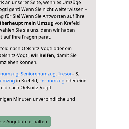
erk
an unserer Seite, wenn es Umzüge
ogtl geht! Wenn Sie nicht weiterwissen –
ng für Sie! Wenn Sie Antworten auf Ihre
 überhaupt mein Umzug
von Krefeld
wählen Sie sie uns, denn wir haben
 auf Ihre Fragen parat.
feld nach Oelsnitz-Vogtl oder ein
elsnitz-Vogtl,
wir helfen
, damit Sie
umziehen können.
enumzug
,
Seniorenumzug
,
Tresor
– &
numzug
in Krefeld,
Fernumzug
oder eine
eld nach Oelsnitz-Vogtl.
nigen Minuten unverbindliche und
se Angebote erhalten