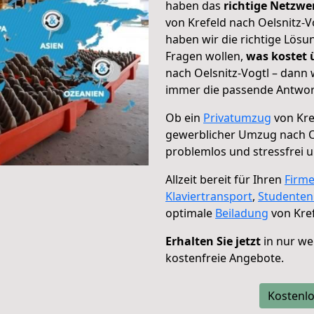
haben das
richtige Netzw
von Krefeld nach Oelsnitz-V
haben wir die richtige Lösu
Fragen wollen,
was kostet
nach Oelsnitz-Vogtl – dann 
immer die passende Antwort
Ob ein
Privatumzug
von Kre
gewerblicher Umzug nach O
problemlos und stressfrei 
Allzeit bereit für Ihren
Firm
Klaviertransport
,
Studente
optimale
Beiladung
von Kref
Erhalten Sie jetzt
in nur we
kostenfreie Angebote.
Kostenlo