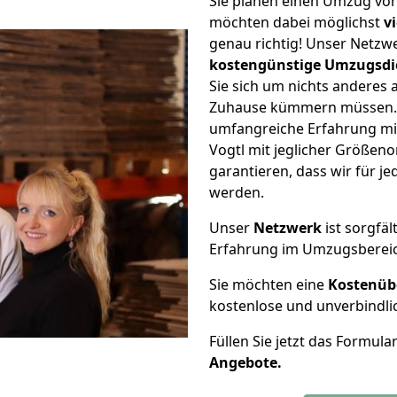
Sie planen einen Umzug von
möchten dabei möglichst
v
genau richtig! Unser Netzw
kostengünstige Umzugsdi
Sie sich um nichts anderes 
Zuhause kümmern müssen. W
umfangreiche Erfahrung mi
Vogtl mit jeglicher Größe
garantieren, dass wir für j
werden.
Unser
Netzwerk
ist sorgfäl
Erfahrung im Umzugsberei
Sie möchten eine
Kostenüb
kostenlose und unverbindli
Füllen Sie jetzt das Formula
Angebote.