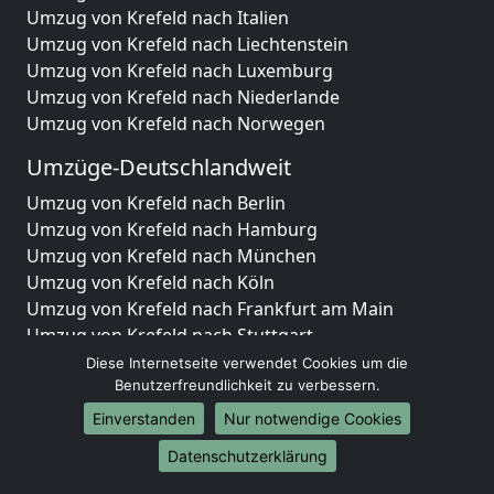
Umzug von Krefeld nach Italien
Umzug von Krefeld nach Liechtenstein
Umzug von Krefeld nach Luxemburg
Umzug von Krefeld nach Niederlande
Umzug von Krefeld nach Norwegen
Umzüge-Deutschlandweit
Umzug von Krefeld nach Berlin
Umzug von Krefeld nach Hamburg
Umzug von Krefeld nach München
Umzug von Krefeld nach Köln
Umzug von Krefeld nach Frankfurt am Main
Umzug von Krefeld nach Stuttgart
Umzug von Krefeld nach Düsseldorf
Diese Internetseite verwendet Cookies um die
Umzug von Krefeld nach Leipzig
Benutzerfreundlichkeit zu verbessern.
Umzug von Krefeld nach Dortmund
Einverstanden
Nur notwendige Cookies
Umzug von Krefeld nach Essen
Datenschutzerklärung
Umzug von Krefeld nach Bremen
Umzug von Krefeld nach Dresden