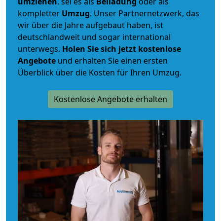
umziehen
, sei es als
Beiladung
oder als
kompletter
Umzug
. Unser Partnernetzwerk, das
wir über die Jahre aufgebaut haben, ist
deutschlandweit und sogar international
unterwegs.
Holen Sie sich jetzt kostenlose
Angebote
und erhalten Sie einen ersten
Überblick über die Kosten für Ihren Umzug.
Kostenlose Angebote erhalten