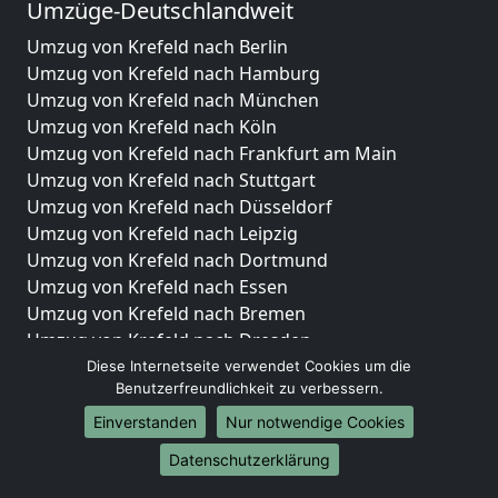
Umzüge-Deutschlandweit
Umzug von Krefeld nach Berlin
Umzug von Krefeld nach Hamburg
Umzug von Krefeld nach München
Umzug von Krefeld nach Köln
Umzug von Krefeld nach Frankfurt am Main
Umzug von Krefeld nach Stuttgart
Umzug von Krefeld nach Düsseldorf
Umzug von Krefeld nach Leipzig
Umzug von Krefeld nach Dortmund
Umzug von Krefeld nach Essen
Umzug von Krefeld nach Bremen
Umzug von Krefeld nach Dresden
Umzug von Krefeld nach Hannover
Diese Internetseite verwendet Cookies um die
Benutzerfreundlichkeit zu verbessern.
Umzug von Krefeld nach Nürnberg
Umzug von Krefeld nach Duisburg
Einverstanden
Nur notwendige Cookies
Umzug von Krefeld nach Bochum
Datenschutzerklärung
Umzug von Krefeld nach Wuppertal