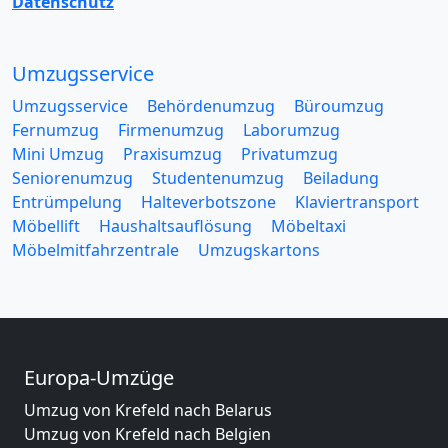
Datenschutz
Umzugsservice
Umzugsservice
Behördenumzug
Büroumzug
Fernumzug
Firmenumzug
Laborumzug
Mini Umzug
Praxisumzug
Privatumzug
Seniorenumzug
Studentenumzug
Beiladung
Entrümpelung
Halteverbotszone
Klaviertransport
Möbellift
Haushaltsauflösung
Möbeltaxi
Möbelmitfahrzentrale
Umzugskartons
Europa-Umzüge
Umzug von Krefeld nach Belarus
Umzug von Krefeld nach Belgien