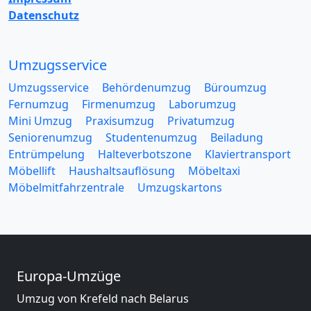
Datenschutz
Umzugsservice
Umzugsservice
Behördenumzug
Büroumzug
Fernumzug
Firmenumzug
Laborumzug
Mini Umzug
Praxisumzug
Privatumzug
Seniorenumzug
Studentenumzug
Beiladung
Entrümpelung
Halteverbotszone
Klaviertransport
Möbellift
Haushaltsauflösung
Möbeltaxi
Möbelmitfahrzentrale
Umzugskartons
Europa-Umzüge
Umzug von Krefeld nach Belarus