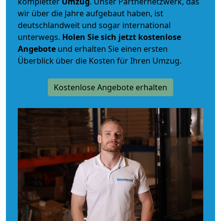
kompletter
Umzug
. Unser Partnernetzwerk, das
wir über die Jahre aufgebaut haben, ist
deutschlandweit und sogar international
unterwegs.
Holen Sie sich jetzt kostenlose
Angebote
und erhalten Sie einen ersten
Überblick über die Kosten für Ihren Umzug.
Kostenlose Angebote erhalten