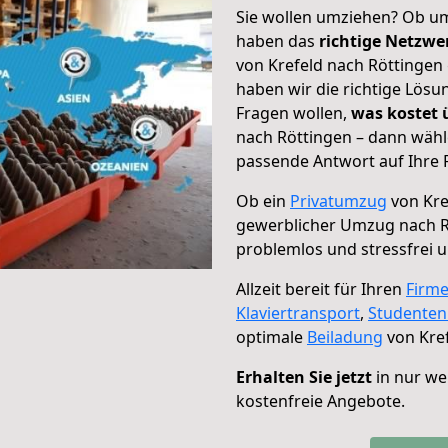
Sie wollen umziehen? Ob um
haben das
richtige Netzw
von Krefeld nach Röttingen 
haben wir die richtige Lösu
Fragen wollen,
was kostet
nach Röttingen – dann wähl
passende Antwort auf Ihre 
Ob ein
Privatumzug
von Kre
gewerblicher Umzug nach R
problemlos und stressfrei 
Allzeit bereit für Ihren
Firm
Klaviertransport
,
Studente
optimale
Beiladung
von Kref
Erhalten Sie jetzt
in nur we
kostenfreie Angebote.