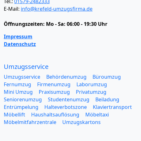
Tel.:
01579-2482333
E-Mail:
info@krefeld-umzugsfirma.de
Öffnungszeiten:
Mo - Sa: 06:00 - 19:30 Uhr
Impressum
Datenschutz
Umzugsservice
Umzugsservice
Behördenumzug
Büroumzug
Fernumzug
Firmenumzug
Laborumzug
Mini Umzug
Praxisumzug
Privatumzug
Seniorenumzug
Studentenumzug
Beiladung
Entrümpelung
Halteverbotszone
Klaviertransport
Möbellift
Haushaltsauflösung
Möbeltaxi
Möbelmitfahrzentrale
Umzugskartons