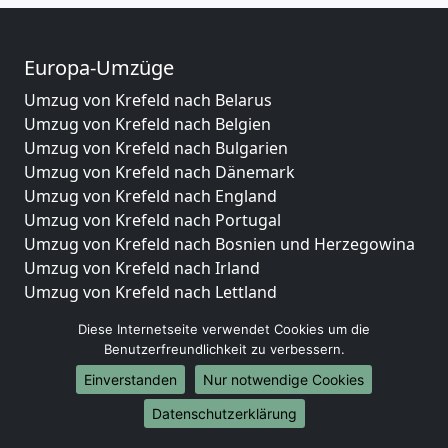
Europa-Umzüge
Umzug von Krefeld nach Belarus
Umzug von Krefeld nach Belgien
Umzug von Krefeld nach Bulgarien
Umzug von Krefeld nach Dänemark
Umzug von Krefeld nach England
Umzug von Krefeld nach Portugal
Umzug von Krefeld nach Bosnien und Herzegowina
Umzug von Krefeld nach Irland
Umzug von Krefeld nach Lettland
Umzug von Krefeld nach Zypern
Diese Internetseite verwendet Cookies um die
Umzug von Krefeld nach Kroatien
Benutzerfreundlichkeit zu verbessern.
Umzug von Krefeld nach Estland
Einverstanden
Nur notwendige Cookies
Umzug von Krefeld nach Finnland
Umzug von Krefeld nach Frankreich
Datenschutzerklärung
Umzug von Krefeld nach Griechenland