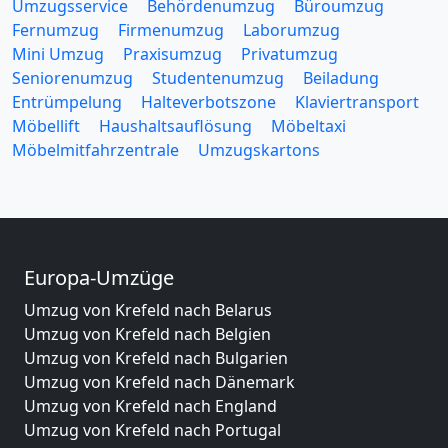
Umzugsservice
Behördenumzug
Büroumzug
Fernumzug
Firmenumzug
Laborumzug
Mini Umzug
Praxisumzug
Privatumzug
Seniorenumzug
Studentenumzug
Beiladung
Entrümpelung
Halteverbotszone
Klaviertransport
Möbellift
Haushaltsauflösung
Möbeltaxi
Möbelmitfahrzentrale
Umzugskartons
Europa-Umzüge
Umzug von Krefeld nach Belarus
Umzug von Krefeld nach Belgien
Umzug von Krefeld nach Bulgarien
Umzug von Krefeld nach Dänemark
Umzug von Krefeld nach England
Umzug von Krefeld nach Portugal