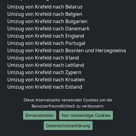
Umzug von Krefeld nach Belarus
Umzug von Krefeld nach Belgien
Umzug von Krefeld nach Bulgarien
Umzug von Krefeld nach Dänemark
Umzug von Krefeld nach England
Umzug von Krefeld nach Portugal
Umzug von Krefeld nach Bosnien und Herzegowina
Umzug von Krefeld nach Irland
Umzug von Krefeld nach Lettland
Umzug von Krefeld nach Zypern
Umzug von Krefeld nach Kroatien
Umzug von Krefeld nach Estland
Umzug von Krefeld nach Finnland
Diese Internetseite verwendet Cookies um die
Umzug von Krefeld nach Frankreich
Benutzerfreundlichkeit zu verbessern.
Umzug von Krefeld nach Griechenland
Umzug von Krefeld nach Italien
Einverstanden
Nur notwendige Cookies
Umzug von Krefeld nach Liechtenstein
Datenschutzerklärung
Umzug von Krefeld nach Luxemburg