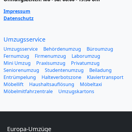
Impressum
Datenschutz
Umzugsservice
Umzugsservice
Behördenumzug
Büroumzug
Fernumzug
Firmenumzug
Laborumzug
Mini Umzug
Praxisumzug
Privatumzug
Seniorenumzug
Studentenumzug
Beiladung
Entrümpelung
Halteverbotszone
Klaviertransport
Möbellift
Haushaltsauflösung
Möbeltaxi
Möbelmitfahrzentrale
Umzugskartons
Europa-Umzüge