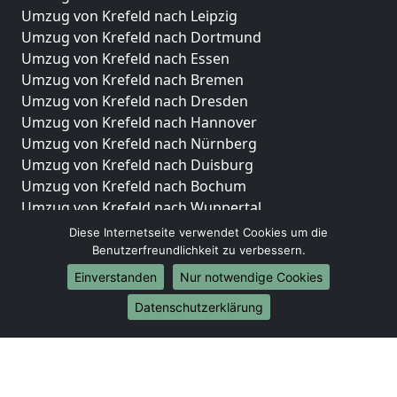
Umzug von Krefeld nach Leipzig
Umzug von Krefeld nach Dortmund
Umzug von Krefeld nach Essen
Umzug von Krefeld nach Bremen
Umzug von Krefeld nach Dresden
Umzug von Krefeld nach Hannover
Umzug von Krefeld nach Nürnberg
Umzug von Krefeld nach Duisburg
Umzug von Krefeld nach Bochum
Umzug von Krefeld nach Wuppertal
Umzug von Krefeld nach Bielefeld
Diese Internetseite verwendet Cookies um die
Umzug von Krefeld nach Bonn
Benutzerfreundlichkeit zu verbessern.
Umzug von Krefeld nach Münster
Einverstanden
Nur notwendige Cookies
Internationale-Umzüge
Datenschutzerklärung
Umzug von Krefeld nach Brasilien
Umzug von Krefeld nach Brunei Darussalam
Umzug von Krefeld nach Burkina Faso