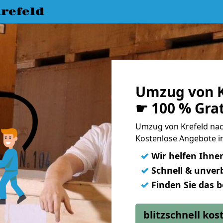
refeld
Umzug von K
☛ 100 % Gra
Umzug von Krefeld na
Kostenlose Angebote i
✓
Wir helfen Ihne
✓
Schnell & unverb
✓
Finden Sie das 
blitzschnell ko