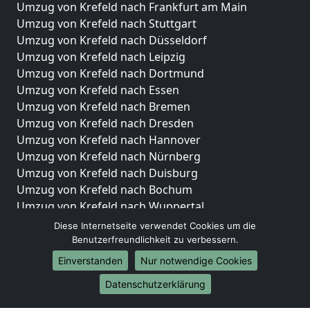
Umzug von Krefeld nach Frankfurt am Main
Umzug von Krefeld nach Stuttgart
Umzug von Krefeld nach Düsseldorf
Umzug von Krefeld nach Leipzig
Umzug von Krefeld nach Dortmund
Umzug von Krefeld nach Essen
Umzug von Krefeld nach Bremen
Umzug von Krefeld nach Dresden
Umzug von Krefeld nach Hannover
Umzug von Krefeld nach Nürnberg
Umzug von Krefeld nach Duisburg
Umzug von Krefeld nach Bochum
Umzug von Krefeld nach Wuppertal
Umzug von Krefeld nach Bielefeld
Diese Internetseite verwendet Cookies um die
Umzug von Krefeld nach Bonn
Benutzerfreundlichkeit zu verbessern.
Umzug von Krefeld nach Münster
Einverstanden
Nur notwendige Cookies
Internationale-Umzüge
Datenschutzerklärung
Umzug von Krefeld nach Brasilien