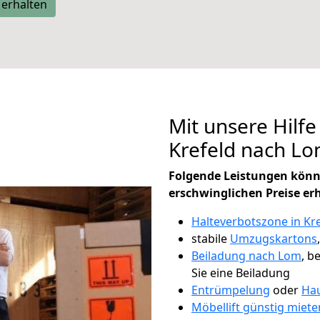
 erhalten
Mit unsere Hilfe
Krefeld nach L
Folgende Leistungen könn
erschwinglichen Preise er
Halteverbotszone in Kr
stabile
Umzugskartons
Beiladung nach Lom
, b
Sie eine Beiladung
Entrümpelung
oder
Hau
Möbellift günstig miete