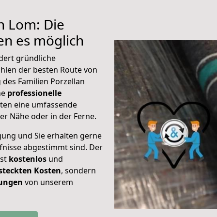
h Lom: Die
n es möglich
dert gründliche
hlen der besten Route von
 des Familien Porzellan
ine
professionelle
eten eine umfassende
er Nähe oder in der Ferne.
gung und Sie erhalten gerne
rfnisse abgestimmt sind. Der
ist
kostenlos
und
steckten Kosten
, sondern
tungen
von unserem