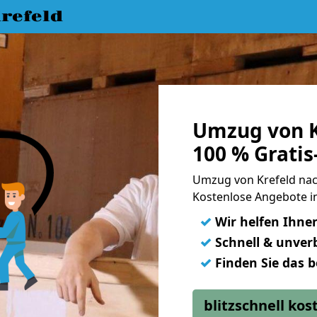
refeld
Umzug von K
100 % Grati
Umzug von Krefeld na
Kostenlose Angebote in
✓
Wir helfen Ihne
✓
Schnell & unverb
✓
Finden Sie das 
blitzschnell ko