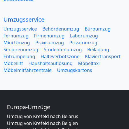
Umzugsservice
Umzugsservice
Behördenumzug
Büroumzug
Fernumzug
Firmenumzug
Laborumzug
Mini Umzug
Praxisumzug
Privatumzug
Seniorenumzug
Studentenumzug
Beiladung
Entrümpelung
Halteverbotszone
Klaviertransport
Möbellift
Haushaltsauflösung
Möbeltaxi
Möbelmitfahrzentrale
Umzugskartons
Europa-Umzüge
Umzug von Krefeld nach Belarus
Umzug von Krefeld nach Belgien