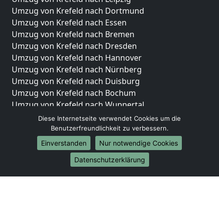
Umzug von Krefeld nach Dortmund
Umzug von Krefeld nach Essen
Umzug von Krefeld nach Bremen
Umzug von Krefeld nach Dresden
Umzug von Krefeld nach Hannover
Umzug von Krefeld nach Nürnberg
Umzug von Krefeld nach Duisburg
Umzug von Krefeld nach Bochum
Umzug von Krefeld nach Wuppertal
Umzug von Krefeld nach Bielefeld
Diese Internetseite verwendet Cookies um die
Umzug von Krefeld nach Bonn
Benutzerfreundlichkeit zu verbessern.
Umzug von Krefeld nach Münster
Einverstanden
Nur notwendige Cookies
Internationale-Umzüge
Datenschutzerklärung
Umzug von Krefeld nach Brasilien
Umzug von Krefeld nach Brunei Darussalam
Umzug von Krefeld nach Burkina Faso
Umzug von Krefeld nach Burundi