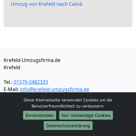
Umzug von Krefeld nach Calvià
Krefeld-Umzugsfirma.de
Krefeld
Tel.:
01579-2482333
E-Mail:
info@krefeld-umzugsfirma.de
Diese Internetseite verwendet Cookies um die
Öffnungszeiten:
Mo - Sa: 06:00 - 19:30 Uhr
Benutzerfreundlichkeit zu verbessern.
Einverstanden
Nur notwendige Cookies
Impressum
Datenschutz
Datenschutzerklärung