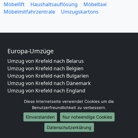
Möbellift
Haushaltsauflösung
Möbeltaxi
Möbelmitfahrzentrale
Umzugskartons
Europa-Umzüge
Umzug von Krefeld nach Belarus
Umzug von Krefeld nach Belgien
Umzug von Krefeld nach Bulgarien
Umzug von Krefeld nach Dänemark
Umzug von Krefeld nach England
Umzug von Krefeld nach Portugal
Diese Internetseite verwendet Cookies um die
Umzug von Krefeld nach Bosnien und Herzegowina
Benutzerfreundlichkeit zu verbessern.
Umzug von Krefeld nach Irland
Einverstanden
Nur notwendige Cookies
Umzug von Krefeld nach Lettland
Umzug von Krefeld nach Zypern
Datenschutzerklärung
Umzug von Krefeld nach Kroatien